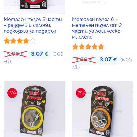
Метален пъзел 2 части
Метален пъзел 6 –
– раздели и сглоби,
метален пъзел от 2
подходящ за подарък
части за логическо
мислене
Оценено
5.06
3.07
Original price was: 5.06 €.
Текущата цена е: 3.07 €.
€
€
(6.00
Оценено с
5.06
3.07
Original price was
Текущат
€
€
(6.00
с
4.00
от
лв.)
5.00
от 5
лв.)
5
-39%
-39%