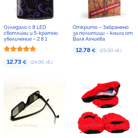
Огледало с 8 LED
Открито – Забранено
светлини и 5-кратно
за политици – книга от
увеличение – 2 в 1
Валя Ахчиева
12.78
€
(25.00 лв.)
Оценено с
12.73
€
(24.90 лв.)
5.00
от 5