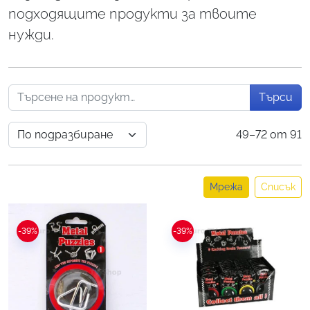
подходящите продукти за твоите
нужди.
Търси
49–72 от 91
Мрежа
Списък
-39%
-39%