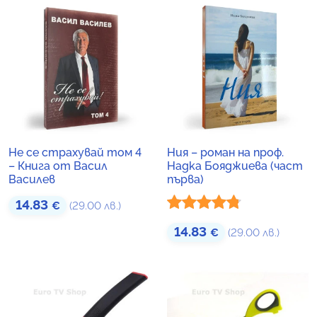
Не се страхувай том 4
Ния – роман на проф.
– Книга от Васил
Надка Бояджиева (част
Василев
първа)
14.83
€
(29.00 лв.)
Оценено с
14.83
€
(29.00 лв.)
4.71
от 5