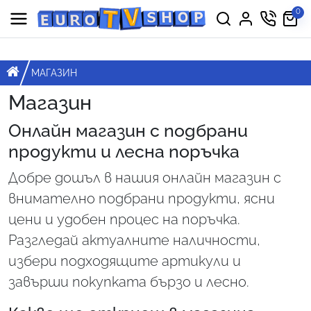
Премини към съдържанието
0
Горна навигация
Главна навигация
НАЧАЛО
МАГАЗИН
Магазин
Онлайн магазин с подбрани
продукти и лесна поръчка
Добре дошъл в нашия онлайн магазин с
внимателно подбрани продукти, ясни
цени и удобен процес на поръчка.
Разгледай актуалните наличности,
избери подходящите артикули и
завърши покупката бързо и лесно.