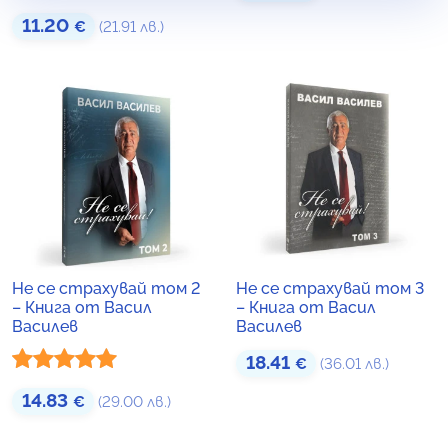
с
4.16
от
Оценено
11.20
€
(21.91 лв.)
5
с
4.29
от
5
Не се страхувай том 2
Не се страхувай том 3
– Книга от Васил
– Книга от Васил
Василев
Василев
18.41
€
(36.01 лв.)
Оценено с
14.83
€
(29.00 лв.)
5.00
от 5