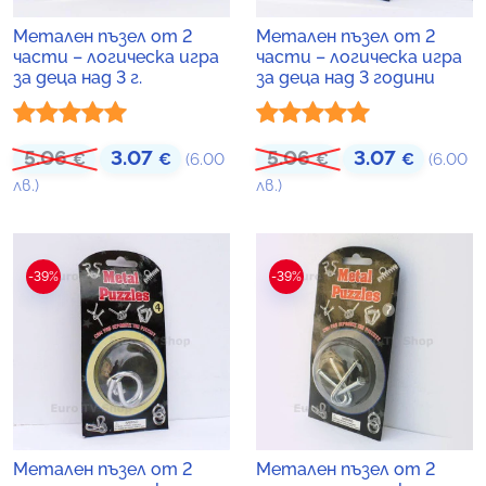
Метален пъзел от 2
Метален пъзел от 2
части – логическа игра
части – логическа игра
за деца над 3 г.
за деца над 3 години
Оценено с
Оценено с
5.06
3.07
5.06
3.07
Original price was: 5.06 €.
Текущата цена е: 3.07 €.
Original price was
Текущат
€
€
(6.00
€
€
(6.00
5.00
от 5
5.00
от 5
лв.)
лв.)
-39%
-39%
Метален пъзел от 2
Метален пъзел от 2