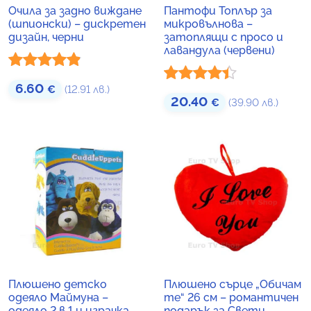
Очила за задно виждане
Пантофи Топлър за
(шпионски) – дискретен
микровълнова –
дизайн, черни
затоплящи с просо и
лавандула (червени)
Оценено с
6.60
€
(12.91 лв.)
Оценено
20.40
€
(39.90 лв.)
4.80
от 5
с
4.33
от
5
Плюшено детско
Плюшено сърце „Обичам
одеяло Маймуна –
те“ 26 см – романтичен
одеяло 2 в 1 и играчка
подарък за Свети