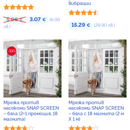
вибрации
Оценено с
5.06
3.07
Original price was: 5.06 €.
Текущата цена е: 3.07 €.
€
€
(6.00
Оценено
15.29
€
(29.90 лв.)
5.00
от 5
лв.)
с
4.43
от
5
-33%
Мрежа против
Мрежа против
насекоми SNAP SCREEN
насекоми SNAP SCREEN
– бяла (2+1 промоция, 18
– бяла с 18 магнита (2 м
магнита)
X 1 м)