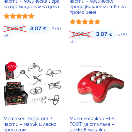
части – логическа игра
части – логическо
на промоционална цена
предизвикателство на
промо цена
Оценено с
5.06
3.07
Original price was: 5.06 €.
Текущата цена е: 3.07 €.
€
€
(6.00
Оценено с
5.06
3.07
Original price was
Текущат
€
€
(6.00
5.00
от 5
лв.)
5.00
от 5
лв.)
-39%
Метален пъзел от 2
Мини масажор BEST
части – малък и лесно
FOOT за стъпала –
преносим
ролков масаж и