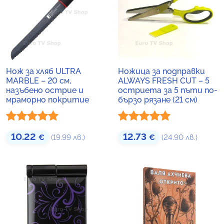
Нож за хляб ULTRA
Ножица за подправки
MARBLE – 20 см,
ALWAYS FRESH CUT – 5
назъбено острие и
остриета за 5 пъти по-
мраморно покритие
бързо рязане (21 см)
Оценено с
Оценено с
10.22
12.73
€
(19.99 лв.)
€
(24.90 лв.)
5.00
от 5
5.00
от 5