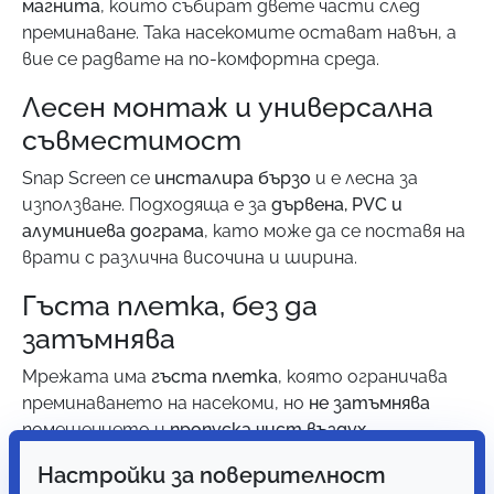
магнита
, които събират двете части след
преминаване. Така насекомите остават навън, а
вие се радвате на по-комфортна среда.
Лесен монтаж и универсална
съвместимост
Snap Screen се
инсталира бързо
и е лесна за
използване. Подходяща е за
дървена, PVC и
алуминиева дограма
, като може да се поставя на
врати с различна височина и ширина.
Гъста плетка, без да
затъмнява
Мрежата има
гъста плетка
, която ограничава
преминаването на насекоми, но
не затъмнява
помещението и
пропуска чист въздух
.
Модерният дизайн се вписва лесно в интериора
Настройки за поверителност
на всяко жилище.