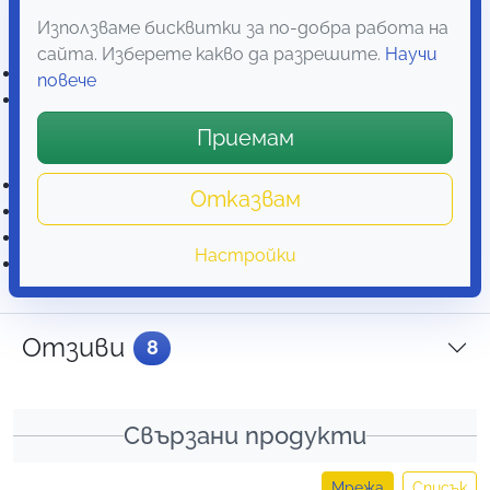
Използваме бисквитки за по-добра работа на
Размери и комплект
сайта. Изберете какво да разрешите.
Научи
Размери:
височина 2 м, ширина 1 м
повече
Цвят:
бял
Приемам
В комплекта ще намерите
Мрежа против комари
Отказвам
Подробна инструкция
Кабърчета
Настройки
Велкро лепенки
Отзиви
8
Свързани продукти
Мрежа
Списък