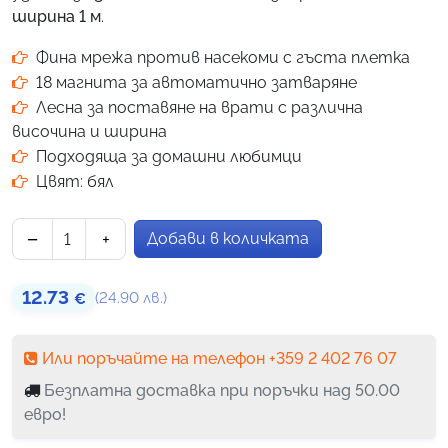
на
ширина 1 м
.
потребителски
Фина мрежа против насекоми с гъста плетка
оценки
18 магнита за автоматично затваряне
Лесна за поставяне на врати с различна
височина и ширина
Подходяща за домашни любимци
Цвят: бял
−
+
Добави в количката
количество за Мрежа против насекоми Snap Screen – бя
12.73
(24.90 лв.)
€
Или поръчайте на телефон +359 2 402 76 07
Безплатна доставка при поръчки над 50.00
евро!