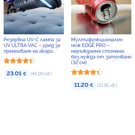
Резервна UV-C лампа за
Мултифункционален
UV ULTRA VAC – уред за
нож EDGE PRO –
премахване на акари
неръждаема стомана,
без нужда от заточване
(32 см)
Оценено
23.01
€
(45.00 лв.)
с
4.33
от
Оценено
11.20
€
(21.91 лв.)
5
с
4.29
от
5