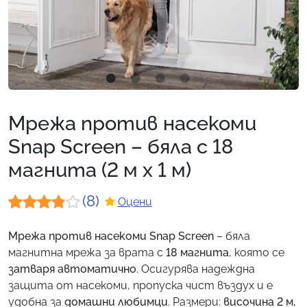
Мрежа против насекоми
Snap Screen – бяла с 18
магнита (2 м x 1 м)
(8)
Оцени
Оценен
8
Мрежа против насекоми Snap Screen
– бяла
3.75
от
магнитна мрежа за врата с
18 магнита
, която се
5,
затваря автоматично
. Осигурява надеждна
защита от насекоми, пропуска чист въздух и е
базирано
удобна за
домашни любимци
. Размери:
височина 2 м,