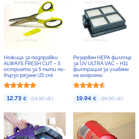
Ножица за подправки
Резервен HEPA филтър
ALWAYS FRESH CUT – 5
за UV ULTRA VAC – H11
остриета за 5 пъти по-
филтрация за улавяне
бързо рязане (21 см)
на алергени
Оценено с
Оценено
12.73
19.94
€
(24.90 лв.)
€
(39.00 лв.)
5.00
от 5
с
4.50
от
5