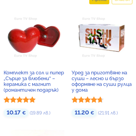
Комплект за сол и пипер
Уред за приготвяне на
„Сърце за влюбени“ –
суши – лесно и бързо
керамика с магнит
оформяне на суши рулца
(романтичен подарък)
у дома
Оценено с
Оценено
10.17
11.20
€
(19.89 лв.)
€
(21.91 лв.)
5.00
от 5
с
4.60
от
5