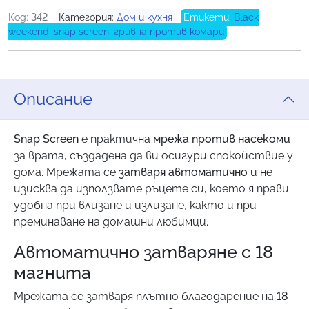
Код:
342
Категория:
Дом и кухня
Етикети:
Black
weekend
,
snap screen
,
гривна против комари
Описание
Snap Screen
е практична
мрежа против насекоми
за врата, създадена да ви осигури спокойствие у
дома. Мрежата се
затваря автоматично
и не
изисква да използвате ръцете си, което я прави
удобна при влизане и излизане, както и при
преминаване на домашни любимци.
Автоматично затваряне с 18
магнита
Мрежата се затваря плътно благодарение на
18