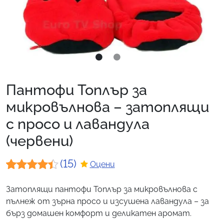
Пантофи Топлър за
микровълнова – затоплящи
с просо и лавандула
(червени)
(15)
Оцени
Оценен
15
Затоплящи пантофи Топлър за микровълнова с
4.33
от 5,
пълнеж от зърна просо и изсушена лавандула – за
базирано
бърз домашен комфорт и деликатен аромат.