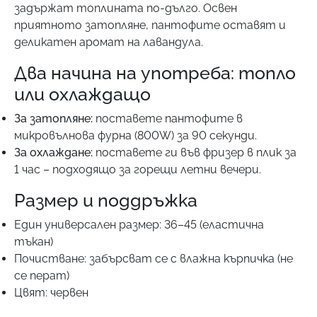
задържат топлината по-дълго. Освен
приятното затопляне, пантофите оставят и
деликатен аромат на лавандула.
Два начина на употреба: топло
или охлаждащо
За затопляне:
поставете пантофите в
микровълнова фурна (800W) за 90 секунди.
За охлаждане:
поставете ги във фризер в плик за
1 час – подходящо за горещи летни вечери.
Размер и поддръжка
Един универсален размер: 36–45 (еластична
тъкан)
Почистване: забърсват се с влажна кърпичка (не
се перат)
Цвят: червен