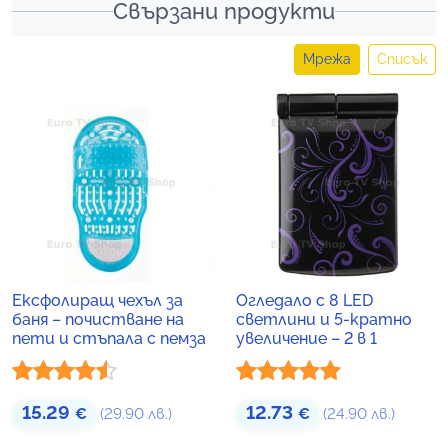
Свързани продукти
Мрежа
Списък
Ексфолиращ чехъл за
Огледало с 8 LED
баня – почистване на
светлини и 5-кратно
пети и стъпала с пемза
увеличение – 2 в 1
Оценено
Оценено с
15.29
12.73
€
(29.90 лв.)
€
(24.90 лв.)
с
4.43
от
5.00
от 5