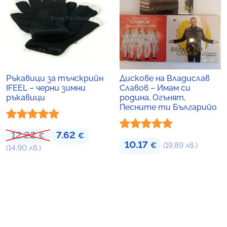
Ръкавици за тъчскрийн
Дискове на Владислав
IFEEL – черни зимни
Славов – Имам си
ръкавици
родина, Огънят,
Песните ти Българийо
Оценено с
12.22
7.62
Original price was: 12.22 €.
Текущата цена е: 7.62 €.
€
€
Оценено с
10.17
€
(19.89 лв.)
5.00
от 5
(14.90 лв.)
5.00
от 5