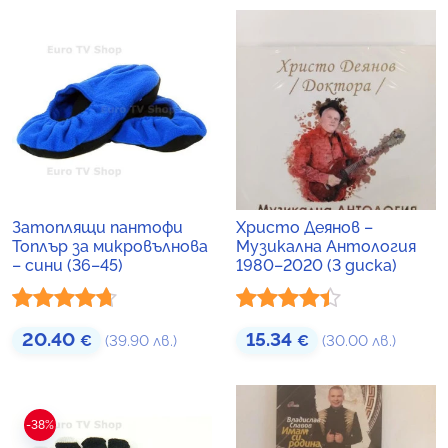
5
Затоплящи пантофи
Христо Деянов –
Топлър за микровълнова
Музикална Антология
– сини (36–45)
1980–2020 (3 диска)
Оценено
Оценено
20.40
15.34
€
(39.90 лв.)
€
(30.00 лв.)
с
4.60
от
с
4.33
от
5
5
-38%