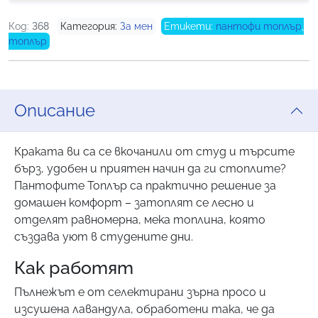
Код:
368
Категория:
За мен
Етикети:
пантофи топлър
,
топлър
Описание
Краката ви са се вкочанили от студ и търсите
бърз, удобен и приятен начин да ги стоплите?
Пантофите Топлър са практично решение за
домашен комфорт – затоплят се лесно и
отделят равномерна, мека топлина, която
създава уют в студените дни.
Как работят
Пълнежът е от селектирани зърна просо и
изсушена лавандула, обработени така, че да