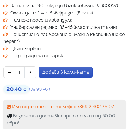
на
Затопляне: 90 секунди в микровълнова (800W)
потребителски
Охлаждане: 1 час във фризер (в плик)
оценки
Пълнеж: просо и лавандула
Универсален размер: 36–45 (еластична тъкан)
Почистване: забърсване с влажна кърпичка (не се
перат)
Цвят: червен
Подходящи за подарък
−
+
Добави в количката
количество за Пантофи Топлър за микровълнова – зат
20.40
(39.90 лв.)
€
Или поръчайте на телефон +359 2 402 76 07
Безплатна доставка при поръчки над 50.00
евро!