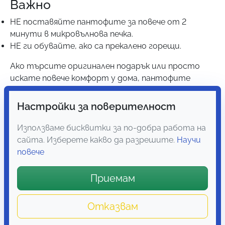
Важно
НЕ поставяйте пантофите за повече от 2
минути в микровълнова печка.
НЕ ги обувaйте, ако са прекалено горещи.
Ако търсите оригинален подарък или просто
искате повече комфорт у дома, пантофите
Топлър са избор, който ще използвате с
удоволствие.
Настройки за поверителност
Използваме бисквитки за по-добра работа на
сайта. Изберете какво да разрешите.
Научи
повече
Приемам
Отказвам