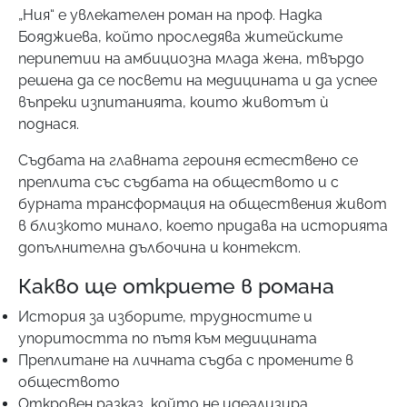
„Ния“ е увлекателен роман на проф. Надка
Бояджиева, който проследява житейските
перипетии на амбициозна млада жена, твърдо
решена да се посвети на медицината и да успее
въпреки изпитанията, които животът ѝ
поднася.
Съдбата на главната героиня естествено се
преплита със съдбата на обществото и с
бурната трансформация на обществения живот
в близкото минало, което придава на историята
допълнителна дълбочина и контекст.
Какво ще откриете в романа
История за изборите, трудностите и
упоритостта по пътя към медицината
Преплитане на личната съдба с промените в
обществото
Откровен разказ, който не идеализира