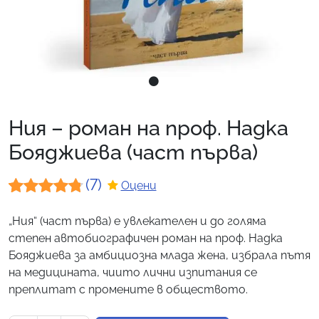
Ния – роман на проф. Надка
Бояджиева (част първа)
(7)
Оцени
Оценен
7
„Ния“ (част първа) е увлекателен и до голяма
4.71
от 5,
степен автобиографичен роман на проф. Надка
базирано
Бояджиева за амбициозна млада жена, избрала пътя
на медицината, чиито лични изпитания се
на
преплитат с промените в обществото.
потребителски