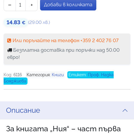
оценки
−
+
Добави в количката
количество за Ния – роман на проф. Надка Бояджиева 
14.83
(29.00 лв.)
€
Или поръчайте на телефон +359 2 402 76 07
Безплатна доставка при поръчки над 50.00
евро!
Код:
6116
Категория:
Книги
Етикет:
Проф. Надка
Бояджиева
Описание
За книгата „Ния“ – част първа