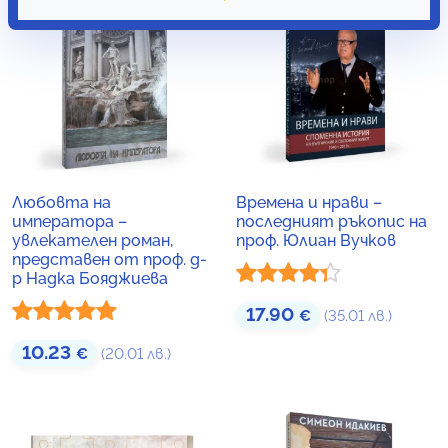
Любовта на
Времена и нрави –
императора –
последният ръкопис на
увлекателен роман,
проф. Юлиан Вучков
представен от проф. д-
р Надка Бояджиева
Оценено
17.90
€
(35.01 лв.)
с
4.24
от
Оценено с
10.23
€
(20.01 лв.)
5
5.00
от 5