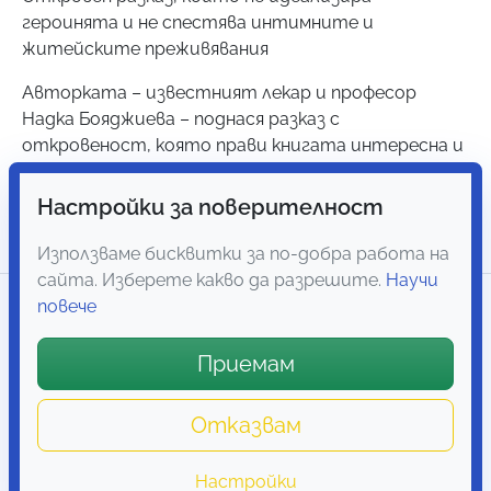
героинята и не спестява интимните и
житейските преживявания
Авторката – известният лекар и професор
Надка Бояджиева – поднася разказ с
откровеност, която прави книгата интересна и
увлекателна, и мотивира читателя да се бори и
да преодолява трудностите така, както
Настройки за поверителност
самата Ния успява.
Използваме бисквитки за по-добра работа на
сайта. Изберете какво да разрешите.
Научи
Отзиви
повече
7
Приемам
Свързани продукти
Отказвам
Мрежа
Списък
Настройки