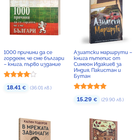
1000 причини да се
Азиатски маршрути –
гордеем, че сме българи
книга пътепис от
– книга, първо издание
Симеон Идакиев за
Индия, Пакистан и
Бутан
Оценено
18.41
€
(36.01 лв.)
с
4.00
от
Оценено с
15.29
€
(29.90 лв.)
5
5.00
от 5