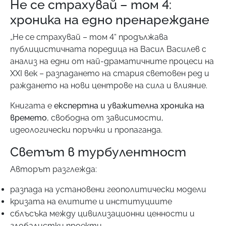
Не се страхувай – том 4:
хроника на едно пренареждане
„Не се страхувай – том 4“ продължава
публицистичната поредица на Васил Василев с
анализ на едни от най-драматичните процеси на
XXI век – разпадането на стария световен ред и
раждането на нови центрове на сила и влияние.
Книгата е
експертна и уважителна хроника на
времето
, свободна от зависимости,
идеологически поръчки и пропаганда.
Светът в турбулентност
Авторът разглежда:
разпада на установени геополитически модели
кризата на елитите и институциите
сблъсъка между цивилизационни ценности и
глобалистки проекти