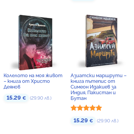
с
3.94
от
5
Колелото на моя живот
Азиатски маршрути –
– книга от Христо
книга пътепис от
Деянов
Симеон Идакиев за
Индия, Пакистан и
15.29
€
(29.90 лв.)
Бутан
Оценено с
15.29
€
(29.90 лв.)
5.00
от 5