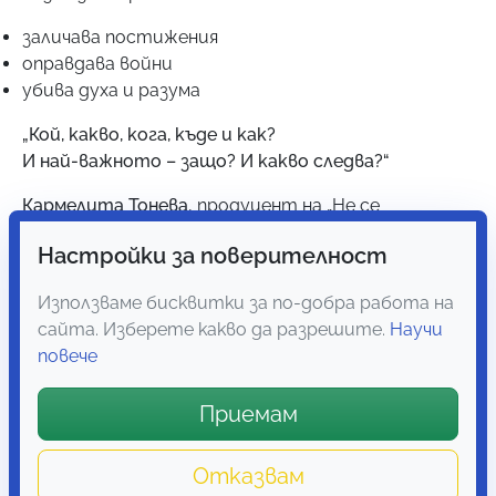
заличава постижения
оправдава войни
убива духа и разума
„Кой, какво, кога, къде и как?
И най-важното – защо? И какво следва?“
Кармелита Тонева
, продуцент на „Не се
страхувай“
Настройки за поверителност
Използваме бисквитки за по-добра работа на
сайта. Изберете какво да разрешите.
Научи
повече
Приемам
Отказвам