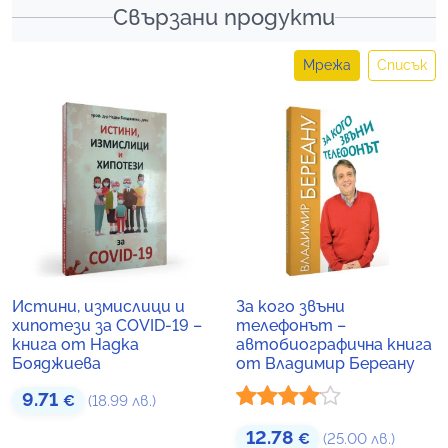
Свързани продукти
Мрежа
Списък
Истини, измислици и
За кого звъни
хипотези за COVID-19 –
телефонът –
книга от Надка
автобиографична книга
Бояджиева
от Владимир Береану
9.71
€
(18.99 лв.)
Оценено
12.78
€
(25.00 лв.)