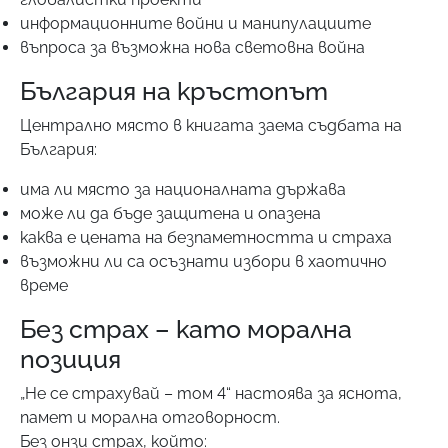
информационните войни и манипулациите
въпроса за възможна нова световна война
България на кръстопът
Централно място в книгата заема съдбата на
България:
има ли място за националната държава
може ли да бъде защитена и опазена
каква е цената на безпаметността и страха
възможни ли са осъзнати избори в хаотично
време
Без страх – като морална
позиция
„Не се страхувай – том 4“ настоява за яснота,
памет и морална отговорност.
Без онзи страх, който: