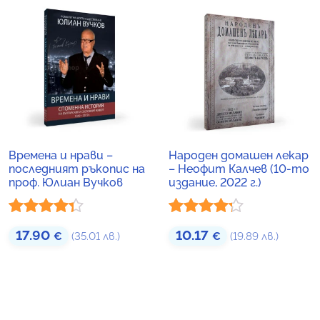
Времена и нрави –
Народен домашен лекар
последният ръкопис на
– Неофит Калчев (10-то
проф. Юлиан Вучков
издание, 2022 г.)
Оценено
Оценено
17.90
10.17
€
(35.01 лв.)
€
(19.89 лв.)
с
4.24
от
с
4.16
от
5
5