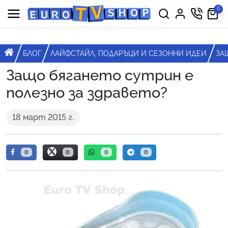
Премини към съдържанието
0
Горна навигация
Главна навигация
НАЧАЛО
БЛОГ
ЛАЙФСТАЙЛ, ПОДАРЪЦИ И СЕЗОННИ ИДЕИ
ЗА
Защо бягането сутрин е
полезно за здравето?
18 март 2015 г.
0
0
0
0