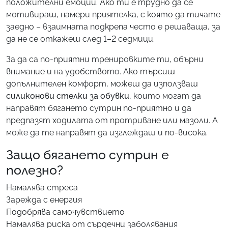
положителни емоции. Ако ти е трудно да се
мотивираш, намери приятелка, с която да тичате
заедно – взаимната подкрепа често е решаваща, за
да не се откажеш след 1–2 седмици.
За да са по-приятни тренировките ти, обърни
внимание и на удобството. Ако търсиш
допълнителен комфорт, можеш да използваш
силиконови стелки за обувки
, които могат да
направят бягането сутрин по-приятно и да
предпазят ходилата от протриване или мазоли. А
може да те направят да изглеждаш и по-висока.
Защо бягането сутрин е
полезно?
Намалява стреса
Зарежда с енергия
Подобрява самочувствието
Намалява риска от сърдечни заболявания