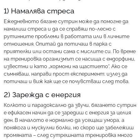
1) Намалява стреса
Ежедневното бягане сутрин може да помогне да
намалиш стреса и да се справяш по-лесно с
рутинните проблеми в работата или в личните
отношения. Опитай да потичаш в парка с
приятелки или остани сама с мислите си. По време
на тренировка организмът се насища с ендорфини,
известни и като „хормони на щастието“. Ако се
съмняваш, направи прост експеримент: излез да
потичаш и виж как ще се почувстваш след това.
2) Зарежда с енергия
Колкото и парадоксално да звучи, бягането сутрин
е ефикасен начин да се заредиш с енергия за целия
ден. В началото е нормално да усещаш умора, а
понякога и мускулни болки, но скоро ще забележиш
промяната – след сутрешната тренировка много