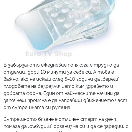
В забързаното ежедневие понякога е трудно да
отделиш дори 10 минути за себе си. А това е
важно, ако не искаш след 5–10 години да „береш“
плодовете на безразличието към здравето и
добрата форма. Един от най-лесните начини да
започнеш промяна е да направиш движението част
от сутрешната си рутина.
Сутрешното бягане е отличен старт на деня:
помага да „събудиш“ организма си и да се заредиш с