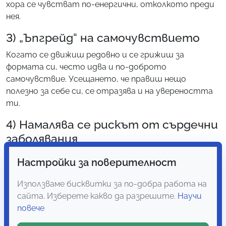
хора се чувстват по-енергични, отколкото преди
нея.
3) „Ъпгрейд“ на самочувствието
Когато се движиш редовно и се грижиш за
формата си, често идва и по-доброто
самочувствие. Усещането, че правиш нещо
полезно за себе си, се отразява и на увереността
ти.
4) Намалява се рискът от сърдечни
заболявания
Редовното бягане сутрин е свързано с по-нисък
Настройки за поверителност
риск от заболявания на сърцето и възникването на
подобни здравословни проблеми. Обуй удобни
Използваме бисквитки за по-добра работа на
маратонки и започни постепенно – с цел по-добър
сайта. Изберете какво да разрешите.
Научи
тонус, здраве и поддържане на добра форма.
повече