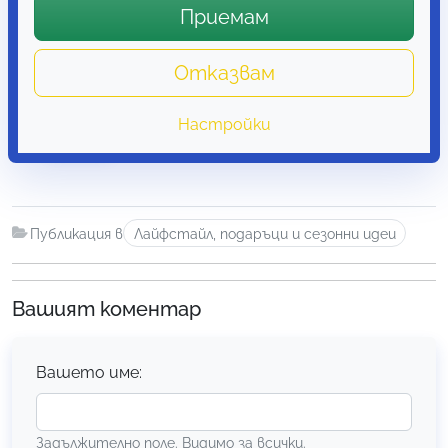
Post
Приемам
Божествена фигура – истина
navigation
или мит?
Отказвам
Подготовка за комфортна
Настройки
почивка: 5 полезни съвета за
път и лято
Публикация в
Лайфстайл, подаръци и сезонни идеи
Вашият коментар
Вашето име:
Задължително поле. Видимо за всички.