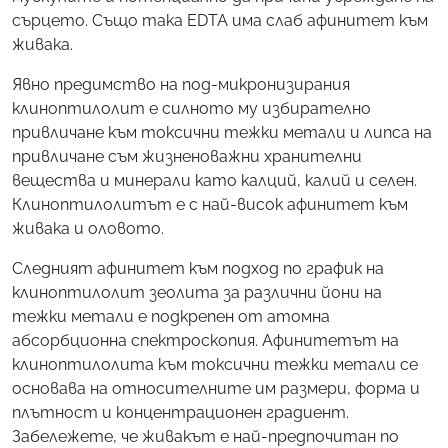
сърцето. Също така EDTA има слаб афинитет към
живака.
Явно предимство на под-микронизирания
клиноптилолит е силното му избирателно
привличане към токсични тежки метали и липса на
привличане съм жизненоважни хранителни
вещества и минерали като калций, калий и селен.
Клиноптилолитът е с най-висок афинитет към
живака и оловото.
Следният афинитет към подход по график на
клиноптилолит зеолита за различни йони на
тежки метали е подкрепен от атомна
абсорбционна спектроскопия. Афинитетът на
клиноптилолита към токсични тежки метали се
основава на относителните им размери, форма и
плътност и концентрационен градиент.
Забележете, че живакът е най-предпочитан по