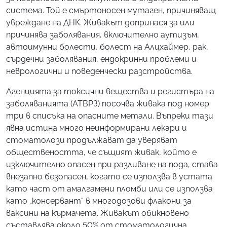
система. Той е смъртоносен мутаген, причиняващ
увреждане на ДНК. Живакът допринася за или
причинява заболявания, включително аутизъм,
автоимунни болести, болест на Алцхаймер, рак,
сърдечни заболявания, ендокринни проблеми и
неврологични и поведенчески разстройства.
Агенцията за токсични вещества и регистъра на
заболяванията (АТВРЗ) посочва живака под номер
три в списъка на опасните метали. Въпреки тази
явна истина много неинформирани лекари и
стоматолози продължават да уверяват
обществеността, че същият живак, който е
изключително опасен при разливане на пода, става
внезапно безопасен, когато се използва в устата
като част от амалгамени пломби или се използва
като „консервант“ в многодозови флакони за
ваксини на кърмачета. Живакът обикновено
съставлява около 50% от стоматологична