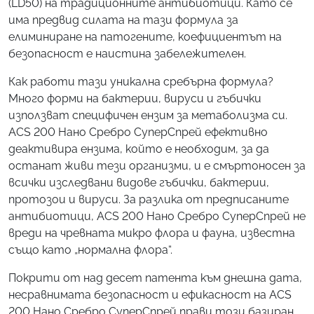
(LD50) на традиционните антибиотици. Като се
има предвид силата на тази формула за
елиминиране на патогените, коефициентът на
безопасност е наистина забележителен.
Как работи тази уникална сребърна формула?
Много форми на бактерии, вируси и гъбички
използват специфичен ензим за метаболизма си.
ACS 200 Нано Сребро СуперСпрей ефективно
деактивира ензима, който е необходим, за да
останат живи тези организми, и е смъртоносен за
всички изследвани видове гъбички, бактерии,
протозои и вируси. За разлика от предписаните
антибиотици, ACS 200 Нано Сребро СуперСпрей не
вреди на чревната микро флора и фауна, известна
също като „нормална флора“.
Покрити от над десет патента към днешна дата,
несравнимата безопасност и ефикасност на ACS
200 Нано Сребро СуперСпрей прави този базиран