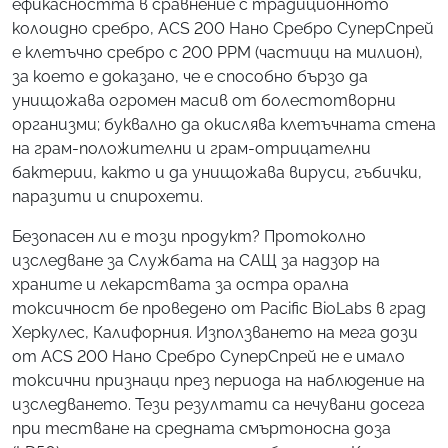
ефикасността в сравнение с традиционното
колоидно сребро, ACS 200 Нано Сребро СуперСпрей
е клетъчно сребро с 200 PPM (частици на милион),
за което е доказано, че е способно бързо да
унищожава огромен масив от болестотворни
организми; буквално да окислява клетъчната стена
на грам-положителни и грам-отрицателни
бактерии, както и да унищожава вируси, гъбички,
паразити и спирохети.
Безопасен ли е този продукт? Протоколно
изследване за Службата на САЩ за надзор на
храните и лекарствата за остра орална
токсичност бе проведено от Pacific BioLabs в град
Херкулес, Калифорния. Използването на мега дози
от ACS 200 Нано Сребро СуперСпрей не е имало
токсични признаци през периода на наблюдение на
изследването. Тези резултати са нечувани досега
при тестване на средната смъртоносна доза