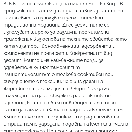
във временни плитки езера или от морска вода. В
продължение на хиляди години цивилизациите по
целия свят са използвали зеолитите като
традиционна медицина. Днес зеолитите се
използват широко за различни промишлени
приложения въз основа на техните свойства като
катализатори, йонообменници, адсорбенти и
компоненти на препарати. Конкретният вид
зеолит, който има най-важните ползи за
здравето, е клиноптилолитът.
Клиноптилолитът е толкова ефективен при
свързването с токсини, че е бил даван на
жертвите на експлозията в Чернобил да го
поглъщат, за да се свърже с радиоактивните
изотопи, които са били освободени и по този
начин да намали нивата на радиация в телата им.
Клиноптилолитът е уникален поради неговата
отрицателно заредена, подобна на клетка и пчелна
пита структура. При поглъщане този природен