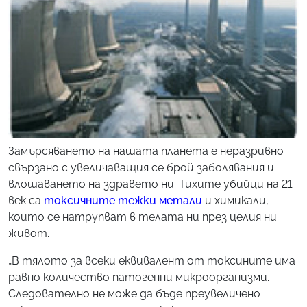
Замърсяването на нашата планета е неразривно
свързано с увеличаващия се брой заболявания и
влошаването на здравето ни. Тихите убийци на 21
век са
токсичните тежки метали
и химикали,
които се натрупват в телата ни през целия ни
живот.
„
В тялото за всеки еквивалент от токсините има
равно количество патогенни микроорганизми.
Следователно не може да бъде преувеличено