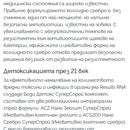
медицински състояния са широко известни.
Правилно формулираното колоидно сребро е, без
съмнение, един от най-мощните, но напълно
безопасни антибиотици, известни на човека. С
увеличаването с обезпокоителни темпове на
резистентни към антибиотиците щамове на
бактерии, ефикасните и иновативни форми на
колоидното сребро отново предлагат безопасни
решения без риск от развитие на резистентност.
Детоксикацията през 21 век
За ефективното намаляване на количеството
вредни токсини и инфекции в организма Results RNA
създаде Боди Детокс СуперСпрей комплект,
съставен от две революционни интраорални
спрей формули: ACZ Нано Зеолит СуперСпрей
(Иновативен клетъчен зеолит) и ACS200 Нано
Сребро СуперСпрей (Иновативно клетъчно сребро).
С много впечатляващи резултати от