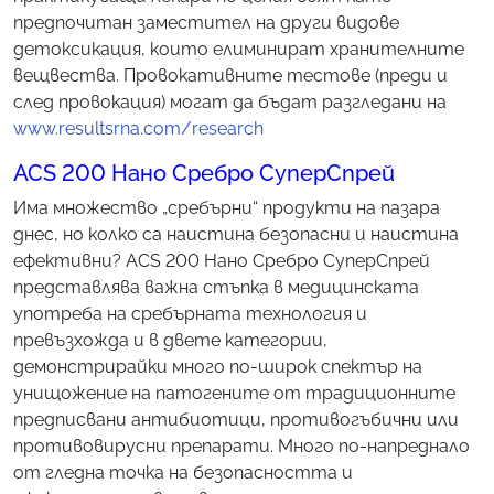
предпочитан заместител на други видове
детоксикация, които елиминират хранителните
вещвества. Провокативните тестове (преди и
след провокация) могат да бъдат разгледани на
www.resultsrna.com/research
ACS 200 Нано Сребро СуперСпрей
Има множество „сребърни“ продукти на пазара
днес, но колко са наистина безопасни и наистина
ефективни? ACS 200 Нано Сребро СуперСпрей
представлява важна стъпка в медицинската
употреба на сребърната технология и
превъзхожда и в двете категории,
демонстрирайки много по-широк спектър на
унищожение на патогените от традиционните
предписвани антибиотици, противогъбични или
противовирусни препарати. Много по-напреднало
от гледна точка на безопасността и