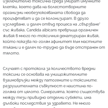
изключително токсична среда умират имунните
клетки, което дава на болестотворните
организми необезпокояваната свобода да
процъфтяват и да се колонизират. В друго
изследване, и далеч отвъд процеса на „свързване“
със живака, Candida albicans превръща органичен
живак в много по-токсичния денатуриран живак,
който показва по-голям афинитет към мастните
тъкани и е далеч по-трудно да бъде отстранен от
тялото.
Случаят с протокола за количеството вредни
токсини се основава на унищожителните
взаимовръзки между патогените и токсините;
разрушителната съвкупност е наистина по-
голяма от цялото. Синергията, която съществува
между тези привидно отделни субекти, има
дълбоки последствия за здравето. Не много