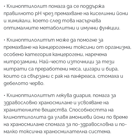
• Клиноптилолит помага да се поддържа
правилното рН чрез премахване на киселинни йони
и химикали, което след това насърчава
оптималните метаболитни и имунни функции.
• Клиноптилолитът може да помогне за
премахване на канцерогенни токсини от организма,
особено категория канцерогени, наречена
нитрозамини. Най-често източници за тези
нитрати са преработени меса, цигари и бира,
които са свързани с рак на панкреаса, стомаха и
дебелото черво.
• Клиноптилолитът лекува диария, помага за
здравословно храносмилане и усвояване на
хранителните вещества. Способността на
клиноптилолита да улавя амониеви йони по време
на храносмилане спомага за по-здравословна и по-
малко токсична храносмилателна система.