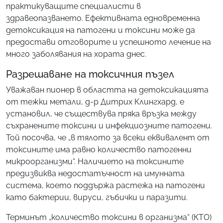
практикуващите специалисти в
здравеопазването. Ефективната едновременна
детоксикация на патогени и токсини може да
предостави отговорите и успешното лечение на
много заболявания на хората днес.
Разрешаване на токсичния пъзел
Уважаван пионер в областта на детоксикацията
от тежки метали, д-р Дитрих Клингхард, е
установил, че съществува пряка връзка между
съхранените токсини и инфекциозните патогени.
Той посочва, че „в тялото за всеки еквивалент от
токсините има равно количество патогенни
микроорганизми“. Наличието на токсините
предизвиква недостатъчност на имунната
система, което поддържа растежа на патогени
като бактерии, вируси, гъбички и паразити.
Терминът „количество токсини в организма“ (КТО)