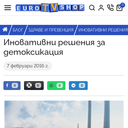
Премини към съдържанието
0
Горна навигация
Главна навигация
НАЧАЛО
БЛОГ
ЗДРАВЕ И ПРЕВЕНЦИЯ
ИНОВАТИВНИ РЕШЕНИЯ
Иновативни решения за
детоксикация
7 февруари 2016 г.
0
0
0
0