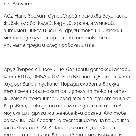
привличане.
ACZ Нано Зеолит СуперСпрей премахва безопасно
живак, олово, калай, кадмий, арсен, алуминий,
антимон, никел и всички други токсични тежки
метали, документирани от тестовете на
урината преди и след провокацията.
Друг въпрос с киселинно-базирани детоксикатори
като EDTA, DMSA и DMPS е явление, известно като
„издърпване и пускане“. Поради слабата връзка
тези хелатори могат да изтеглят токсин като
живак от тъканите и след това да пуснат живака
в кръвта, откъдето той може да се настани в
мозъка или други жизненоважни органи. Ако това
се случи, най-вероятно състоянието на пациента
ще се влоши. С ACZ Нано Зеолит СуперСпрей
токсините са здраво и необратимо свързани в