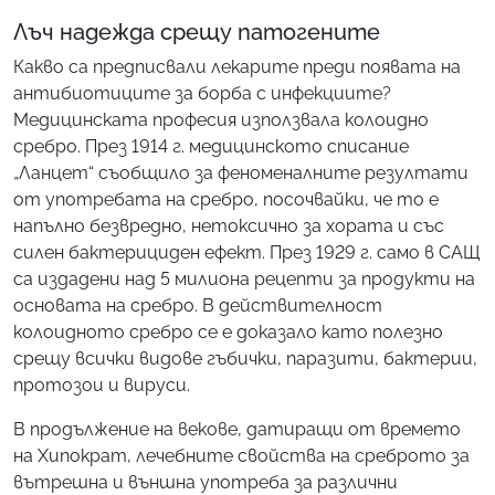
Лъч надежда срещу патогените
Какво са предписвали лекарите преди появата на
антибиотиците за борба с инфекциите?
Медицинската професия използвала колоидно
сребро. През 1914 г. медицинското списание
„Ланцет“ съобщило за феноменалните резултати
от употребата на сребро, посочвайки, че то е
напълно безвредно, нетоксично за хората и със
силен бактерициден ефект. През 1929 г. само в САЩ
са издадени над 5 милиона рецепти за продукти на
основата на сребро. В действителност
колоидното сребро се е доказало като полезно
срещу всички видове гъбички, паразити, бактерии,
протозои и вируси.
В продължение на векове, датиращи от времето
на Хипократ, лечебните свойства на среброто за
вътрешна и външна употреба за различни