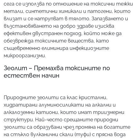
сега се използва по отношение на токсични тежки
метали, синтетични химикали и патогени, които
влизат и се натрупват в тялото. Запазването и
възстановяването на добро здраве изисква
ефективен двустранен подход, който може да
обезврежда токсичните вещества, като
същевременно елиминира инфекциозните
микроорганизми.
Зеолит – Премахва токсините по
естествен начин
Природните зеолити са клас кристални,
хидратирани алуминосиликати на алкални и
алкалоземни катиони, които имат триизмерни
структури. Най-често срещаните природни
зеолити са образувани чрез промяна на богатите
на стъкло вулканични скали (туфи) с прясна вода