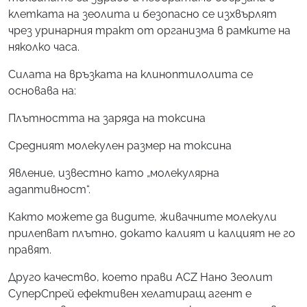
клетката на зеолита и безопасно се изхвърлят
чрез уринарния тракт от организма в рамките на
няколко часа.
Силата на връзката на клиноптилолита се
основава на:
Плътността на заряда на токсина
Средният молекулен размер на токсина
Явление, известно като „молекулярна
адаптивност“.
Както можете да видите, живачните молекули
прилепват плътно, докато калият и калцият не го
правят.
Друго качество, което прави ACZ Нано Зеолит
СуперСпрей ефективен хелатиращ агент е