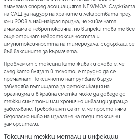
амалгама според асоциацията NEWMOA. Службата
на САЩ за надзор на храните и лекарствата през
юни 2008 г. най-накрая призна, че живачната
амалгама е невротоксична, но въпреки това те все
още отричат невротоксичността и
имунотоксичността на тимерозала, съдържащ се
във ваксините за кърмачета.
Проблемът с токсини като живак и олово е, че
след като влязат в тялото, е трудно да се
премахнат. Токсичното натрупване бързо
завладява пътищата за детоксикация на
организма и в крайна сметка може да доведе до
тежки симптоми или хронично инвалидизиращо
заболяване. Тревожният факт е, че просто няма
безопасно ниво на излагане на тези токсични
замърсители.
Токсични тежки метали и инфекции