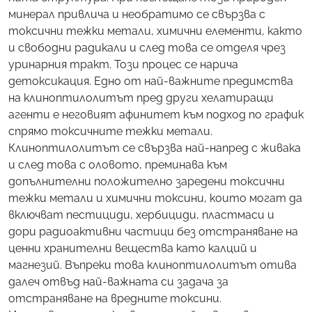
минерал привлича и необратимо се свързва с
токсични тежки метали, химични елементи, както
и свободни радикали и след това се отделя чрез
уринарния тракт. Този процес се нарича
детоксикация. Едно от най-важните предимства
на клиноптилолитът пред други хелатиращи
агенти е неговият афинитет към подход по график
спрямо токсичните тежки метали.
Клиноптилолитът се свързва най-напред с живака
и след това с оловото, преминава към
допълнителни положително заредени токсични
тежки метали и химични токсини, които могат да
включват пестициди, хербициди, пластмаси и
дори радиоактивни частици без отстраняване на
ценни хранителни вещества като калций и
магнезий. Въпреки това клиноптилолитът отива
далеч отвъд най-важната си задача за
отстраняване на вредните токсини.