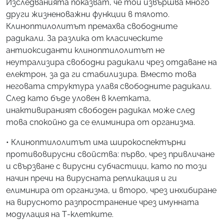
Изследванията показват, че той извършва много
други жизненоважни функции в тялото.
Клиноптилолитът премахва свободните
радикали. За разлика от класическите
антиоксиданти клиноптилолитът не
неутрализира свободни радикали чрез отдаване на
електрон, за да ги стабилизира. Вместо това
неговата структура улавя свободните радикали.
След като бъде уловен в клетката,
инактивираният свободен радикал може след
това спокойно да се елиминира от организма.
• Клиноптилолитът има широкоспектърни
противовирусни свойства: първо, чрез привличане
и свързване с вирусни субчастици, като по този
начин пречи на вирусната репликация и ги
елиминира от организма, и второ, чрез инхибиране
на вирусното разпространение чрез имунната
модулация на Т-клетките.