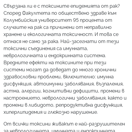
Свързана ли е с токсините епидемията от рак?
Според Факултета по обществено здраве към
Колумбийския университет 95 процента от
случаите на рак са причинени от неправилно
хранене и екологичната токсичност. И това се
отнася не само за рака. Най-засегнати от тези
токсични съединения са имунната,
неврологичната и ендокринната система.
Вредните ефекти на токсините при тези
системи могат да доведат до много хронични
здравословни проблеми, включително: имунна
дисфункция, автоимунни заболявания, възпаления,
астма, алергии, когнитивни дефицити, промени в
настроението, неврологични заболявания, както и
промени в либидото, репродуктивна дисфункция,
хиперлипидемия и глюкозно нарушение.
От всички токсини живакът е най-разрушителен
за неврологичната, имунната и ендокринната