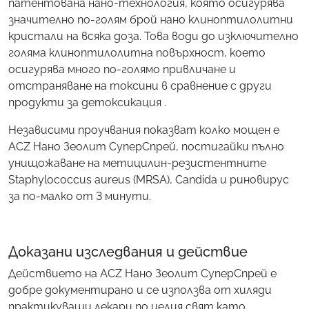
патентована нано-технология, която осигурява
значително по-голям брой нано клиноптилолитни
кристали на всяка доза. Това води до изключително
голяма клиноптилолитна повърхност, което
осигурява много по-голямо привличане и
отстраняване на токсини в сравнение с други
продукти за детоксикация .
Независими проучвания показват колко мощен е
ACZ Нано Зеолит СуперСпрей, постигайки пълно
унищожаване на метицилин-резистентните
Staphylococcus aureus (MRSA), Candida и риновирус
за по-малко от 3 минути.
Доказани изследвания и действие
Действието на ACZ Нано Зеолит СуперСпрей е
добре документирано и се използва от хиляди
практикуващи лекари по целия свят като