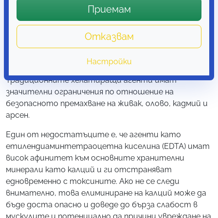
показват колко е трудно за организма да премахне
Приемам
живак и други токсини без наличието на
ефективен детоксикатор. Провокативните
Отказвам
тестове (преди и след провокация) на урината са
златен стандарт в измерването на ефикасността
на хелатиращите агенти.
Настройки
Традиционните хелатиращи агенти имат
значителни ограничения по отношение на
безопасното премахване на живак, олово, кадмий и
арсен.
Един от недостатъците е, че агенти като
етилендиаминтетраоцетна киселина (EDTA) имат
висок афинитет към основните хранителни
минерали като калций и ги отстраняват
едновременно с токсините. Ако не се следи
внимателно, това елиминиране на калций може да
бъде доста опасно и доведе до бърза слабост в
мускулите и потенциално да причини увреждане на