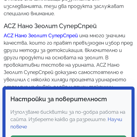
изследванията, тези два продукта заслужават
специално внимание.
A
C
Z Нано Зеолит СуперСпрей
ACZ Нано Зеолит СуперСпрей
има много значими
качества, които го правят превъзходен избор пред
други методи за детоксикация, включително и
други продукти на основата на зеолит. В
провокативни тестове на урината, ACZ Нано
Зеолит СуперСпрей доказано самостоятелно е
увеличил с няколко хиляди процента уринарното
отделяне на живак, олово и други токсични
метали. Интересно е да се отбележи, че
Настройки за поверителност
изключително токсични нива на живак са
забелязани в урината на пациенти по време на
Използваме бисквитки за по-добра работа на
приема на ACZ Нано Зеолит СуперСпрей, които са
сайта. Изберете какво да разрешите.
Научи
имали неоткриваеми нива на живак в изходната си
повече
урина. Тези значителни резултати от изследвания