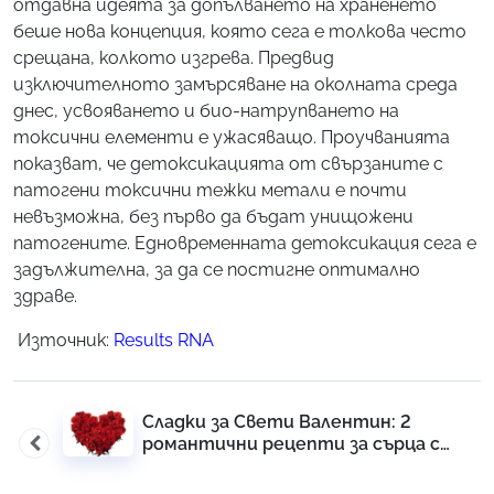
отдавна идеята за допълването на храненето
беше нова концепция, която сега е толкова често
срещана, колкото изгрева. Предвид
изключителното замърсяване на околната среда
днес, усвояването и био-натрупването на
токсични елементи е ужасяващо. Проучванията
показват, че детоксикацията от свързаните с
патогени токсични тежки метали е почти
невъзможна, без първо да бъдат унищожени
патогените. Едновременната детоксикация сега е
задължителна, за да се постигне оптимално
здраве.
Източник:
Results RNA
Post
Сладки за Свети Валентин: 2
navigation
романтични рецепти за сърца с
шоколад