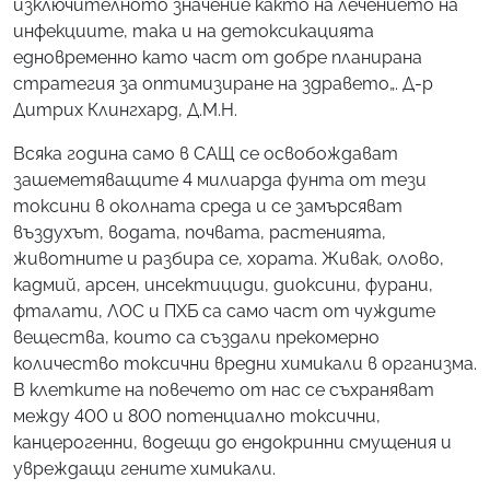
изключителното значение както на лечението на
инфекциите, така и на детоксикацията
едновременно като част от добре планирана
стратегия за оптимизиране на здравето
„. Д-р
Дитрих Клингхард, Д.М.Н.
Всяка година само в САЩ се освобождават
зашеметяващите 4 милиарда фунта от тези
токсини в околната среда и се замърсяват
въздухът, водата, почвата, растенията,
животните и разбира се, хората. Живак, олово,
кадмий, арсен, инсектициди, диоксини, фурани,
фталати, ЛОС и ПХБ са само част от чуждите
вещества, които са създали прекомерно
количество токсични вредни химикали в организма.
В клетките на повечето от нас се съхраняват
между 400 и 800 потенциално токсични,
канцерогенни, водещи до ендокринни смущения и
увреждащи гените химикали.