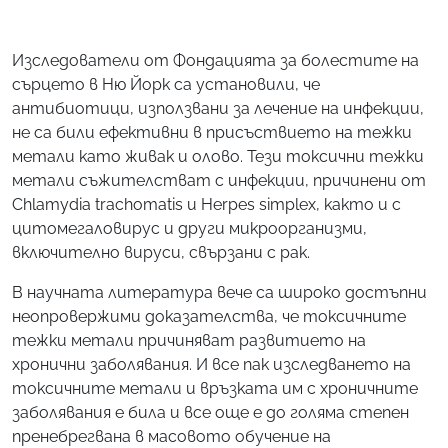
Изследователи от Фондацията за болестите на
сърцето в Ню Йорк са установили, че
антибиотици, използвани за лечение на инфекции,
не са били ефективни в присъствието на тежки
метали като живак и олово. Тези токсични тежки
метали съжителстват с инфекции, причинени от
Chlamydia trachomatis и Herpes simplex, както и с
цитомегаловирус и други микроорганизми,
включително вируси, свързани с рак.
В научната литература вече са широко достъпни
неопровержими доказателства, че токсичните
тежки метали причиняват развитието на
хронични заболявания. И все пак изследването на
токсичните метали и връзката им с хроничните
заболявания е била и все още е до голяма степен
пренебрегвана в масовото обучение на