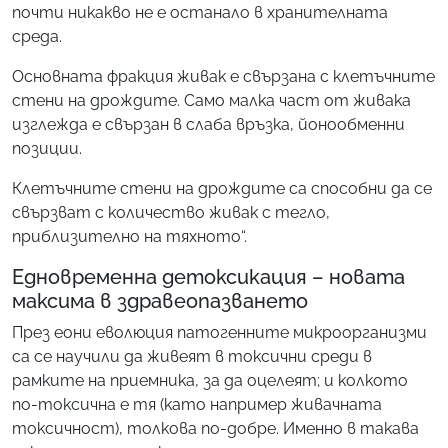
почти никакво не е останало в хранителната
среда.
Основната фракция живак е свързана с клетъчните
стени на дрождите. Само малка част от живака
изглежда е свързан в слаба връзка, йонообменни
позиции.
Клетъчните стени на дрождите са способни да се
свързват с количество живак с тегло,
приблизително на тяхното“.
Едновременна детоксикация – новата
максима в здравеопазването
През еони еволюция патогенните микроорганизми
са се научили да живеят в токсични среди в
рамките на приемника, за да оцелеят; и колкото
по-токсична е тя (като например живачната
токсичност), толкова по-добре. Именно в такава