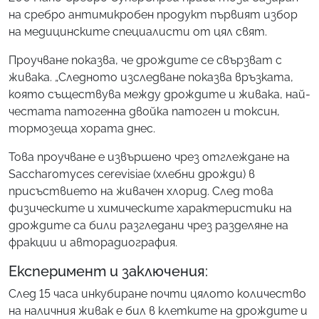
на сребро антимикробен продукт първият избор
на медицинските специалисти от цял свят.
Проучване показва, че дрождите се свързват с
живака. „Следното изследване показва връзката,
която съществува между дрождите и живака, най-
честата патогенна двойка патоген и токсин,
тормозеща хората днес.
Това проучване е извършено чрез отглеждане на
Saccharomyces cerevisiae (хлебни дрожди) в
присъствието на живачен хлорид. След това
физическите и химическите характеристики на
дрождите са били разгледани чрез разделяне на
фракции и авторадиография.
Експеримент и заключения:
След 15 часа инкубиране почти цялото количество
на наличния живак е бил в клетките на дрождите и