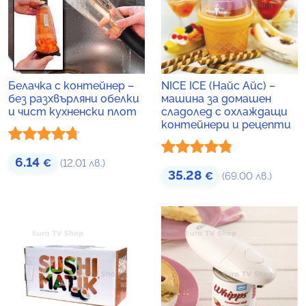
Белачка с контейнер –
NICE ICE (Найс Айс) –
без разхвърляни обелки
машина за домашен
и чист кухненски плот
сладолед с охлаждащи
контейнери и рецепти
Оценено с
6.14
€
(12.01 лв.)
Оценено с
35.28
€
(69.00 лв.)
4.67
от 5
4.75
от 5