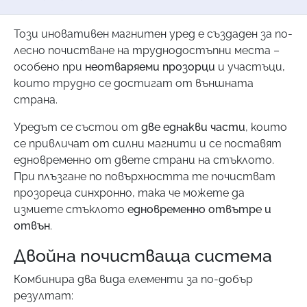
Този иновативен магнитен уред е създаден за по-
лесно почистване на труднодостъпни места –
особено при
неотваряеми прозорци
и участъци,
които трудно се достигат от външната
страна.
Уредът се състои от
две еднакви части
, които
се привличат от силни магнити и се поставят
едновременно от двете страни на стъклото.
При плъзгане по повърхността те почистват
прозореца синхронно, така че можете да
измиете стъклото
едновременно отвътре и
отвън
.
Двойна почистваща система
Комбинира два вида елементи за по-добър
резултат: