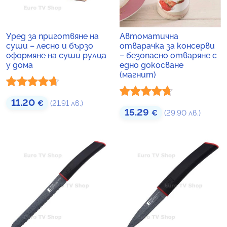
Уред за приготвяне на
Автоматична
суши – лесно и бързо
отварачка за консерви
оформяне на суши рулца
– безопасно отваряне с
у дома
едно докосване
(магнит)
Оценено
11.20
€
(21.91 лв.)
Оценено
15.29
€
(29.90 лв.)
с
4.60
от
с
4.60
от
5
5