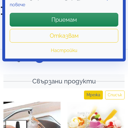
ленти
повече
2 допълнителни текстилни подложки
Въже за безопасност (прибл. 160 см)
Приемам
Приблизителни размери
Отказвам
11,5 x 5,5 x 11 см
Настройки
Отзиви
1
Свързани продукти
Мрежа
Списък