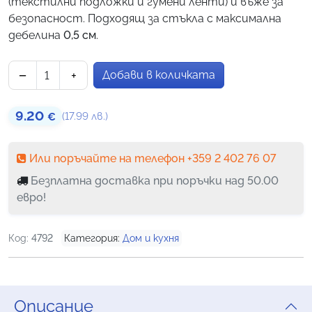
(текстилни подложки и гумени ленти) и въже за
на
безопасност. Подходящ за стъкла с максимална
потребителски
дебелина
0,5 см
.
оценки
−
+
Добави в количката
количество за Магнитен мини уред за почистване н
9.20
(17.99 лв.)
€
Или поръчайте на телефон +359 2 402 76 07
Безплатна доставка при поръчки над 50.00
евро!
Код:
4792
Категория:
Дом и кухня
Описание