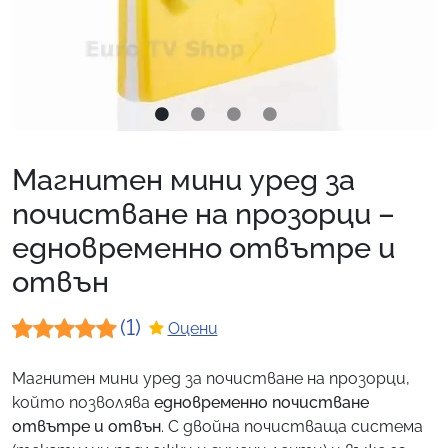
Магнитен мини уред за
почистване на прозорци –
едновременно отвътре и
отвън
(1)
Оцени
Оценен
1
Магнитен мини уред за почистване на прозорци,
5.00
от 5,
който позволява
едновременно почистване
базирано
отвътре и отвън
. С двойна почистваща система