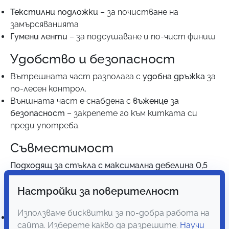
Текстилни подложки
– за почистване на
замърсяванията
Гумени ленти
– за подсушаване и по-чист финиш
Удобство и безопасност
Вътрешната част разполага с
удобна дръжка
за
по-лесен контрол.
Външната част е снабдена с
въженце за
безопасност
– закрепете го към китката си
преди употреба.
Съвместимост
Подходящ за стъкла с максимална дебелина 0,5
см.
Настройки за поверителност
Комплектът включва
Използваме бисквитки за по-добра работа на
2 еднакви части с текстилни подложки и гумени
сайта. Изберете какво да разрешите.
Научи