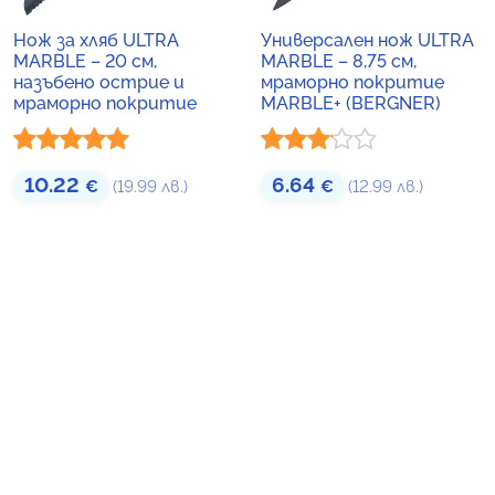
Нож за хляб ULTRA
Универсален нож ULTRA
MARBLE – 20 см,
MARBLE – 8,75 см,
назъбено острие и
мраморно покритие
мраморно покритие
MARBLE+ (BERGNER)
Оценено с
Оценено
10.22
6.64
€
(19.99 лв.)
€
(12.99 лв.)
5.00
от 5
с
3.00
от 5