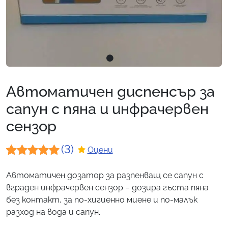
Автоматичен диспенсър за
сапун с пяна и инфрачервен
сензор
(3)
Оцени
Оценен
3
Автоматичен дозатор за разпенващ се сапун с
5.00
от 5,
вграден инфрачервен сензор – дозира гъста пяна
базирано
без контакт, за по-хигиенно миене и по-малък
разход на вода и сапун.
на