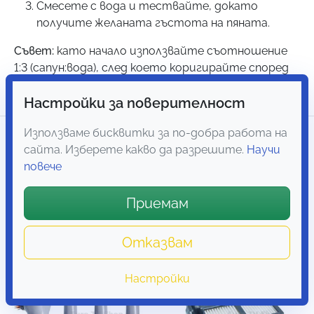
Смесете с вода и тествайте, докато
получите желаната гъстота на пяната.
Съвет:
като начало използвайте съотношение
1:3 (сапун:вода), след което коригирайте според
предпочитанията си.
Настройки за поверителност
Използваме бисквитки за по-добра работа на
Отзиви
3
сайта. Изберете какво да разрешите.
Научи
повече
Свързани продукти
Приемам
Мрежа
Списък
Отказвам
Настройки