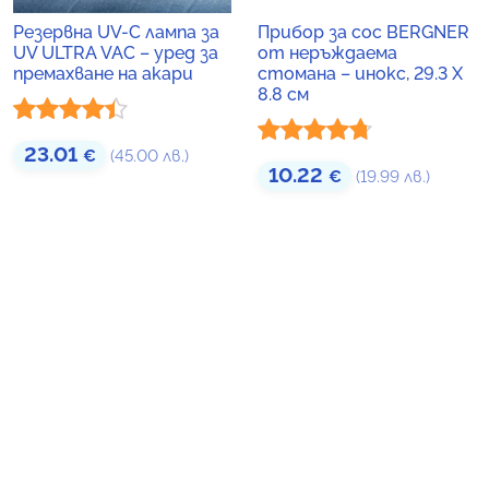
Резервна UV-C лампа за
Прибор за сос BERGNER
UV ULTRA VAC – уред за
от неръждаема
премахване на акари
стомана – инокс, 29.3 X
8.8 см
Оценено
23.01
€
(45.00 лв.)
Оценено с
10.22
€
(19.99 лв.)
с
4.33
от
4.67
от 5
5