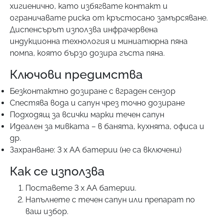
хигиенично, като избягвате контакт и
ограничавате риска от кръстосано замърсяване.
Диспенсърът използва инфрачервена
индукционна технология и миниатюрна пяна
помпа, която бързо дозира гъста пяна.
Ключови предимства
Безконтактно дозиране с вграден сензор
Спестява вода и сапун чрез точно дозиране
Подходящ за всички марки течен сапун
Идеален за мивката – в банята, кухнята, офиса и
др.
Захранване: 3 x AA батерии (не са включени)
Как се използва
Поставете 3 x AA батерии.
Напълнете с течен сапун или препарат по
ваш избор.