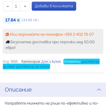
потребителски
−
+
Добави в количката
оценки
количество за Автоматичен диспенсър за сапун с пя
17.84
(34.89 лв.)
€
Или поръчайте на телефон +359 2 402 76 07
Безплатна доставка при поръчки над 50.00
евро!
Код:
5615
Категория:
Дом и кухня
Етикети:
Диспенсър
за пяна
,
Диспенсър за сапун
Описание
Направете миенето на ръце по-ефективно и по-