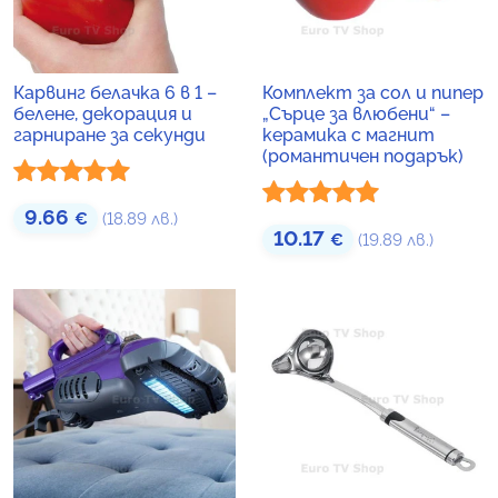
Карвинг белачка 6 в 1 –
Комплект за сол и пипер
белене, декорация и
„Сърце за влюбени“ –
гарниране за секунди
керамика с магнит
(романтичен подарък)
Оценено с
9.66
€
(18.89 лв.)
Оценено с
10.17
€
(19.89 лв.)
5.00
от 5
5.00
от 5