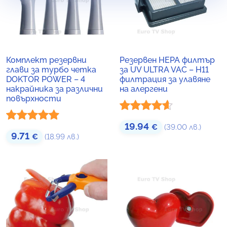
Комплект резервни
Резервен HEPA филтър
глави за турбо четка
за UV ULTRA VAC – H11
DOKTOR POWER – 4
филтрация за улавяне
накрайника за различни
на алергени
повърхности
Оценено
19.94
€
(39.00 лв.)
Оценено с
9.71
€
(18.99 лв.)
с
4.50
от
5.00
от 5
5