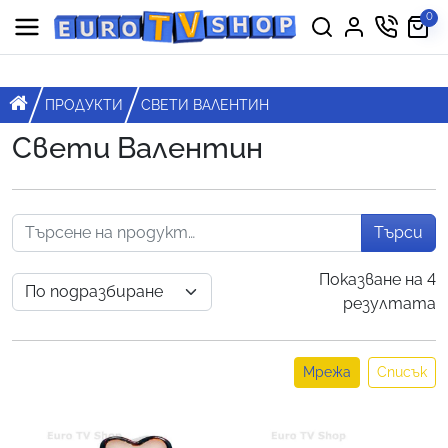
Премини към съдържанието
0
Горна навигация
Главна навигация
НАЧАЛО
ПРОДУКТИ
СВЕТИ ВАЛЕНТИН
Свети Валентин
Търси
Показване на 4
резултата
Мрежа
Списък