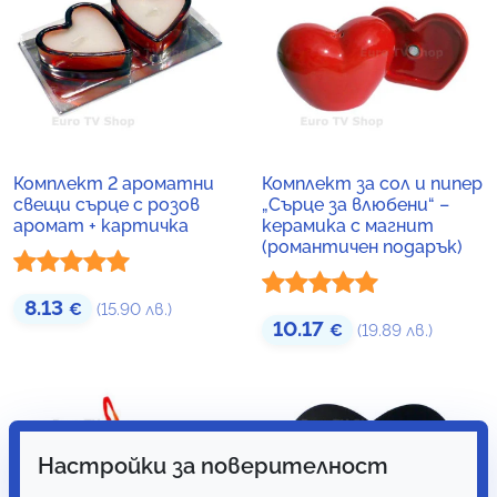
Комплект 2 ароматни
Комплект за сол и пипер
свещи сърце с розов
„Сърце за влюбени“ –
аромат + картичка
керамика с магнит
(романтичен подарък)
Оценено с
8.13
€
(15.90 лв.)
Оценено с
10.17
€
(19.89 лв.)
5.00
от 5
5.00
от 5
Настройки за поверителност