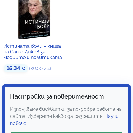
Истината боли – книга
на Сашо Диков за
медиите и политиката
15.34
€
(30.00 лв.)
Настройки за поверителност
Използваме бисквитки за по-добра работа на
сайта. Изберете какво да разрешите.
Научи
повече