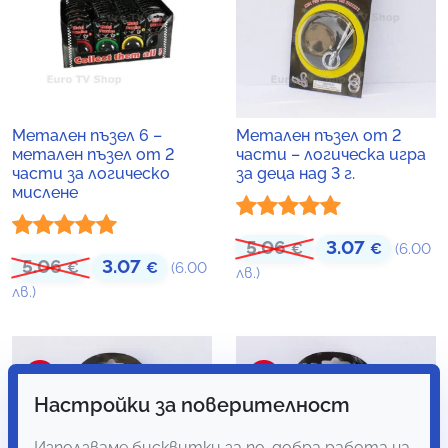
Метален пъзел 6 –
Метален пъзел от 2
метален пъзел от 2
части – логическа игра
части за логическо
за деца над 3 г.
мислене
Оценено с
5.06
3.07
Original price was
Текущат
€
€
(6.00
Оценено с
5.06
3.07
Original price was: 5.06 €.
Текущата цена е: 3.07 €.
€
€
(6.00
5.00
от 5
лв.)
5.00
от 5
лв.)
-39%
-39%
Настройки за поверителност
Използваме бисквитки за по-добра работа на