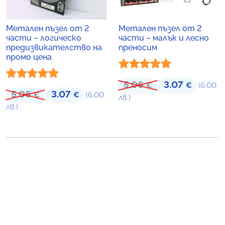
Метален пъзел от 2
Метален пъзел от 2
части – логическо
части – малък и лесно
предизвикателство на
преносим
промо цена
Оценено с
5.06
3.07
Original price was
Текущат
€
€
(6.00
Оценено с
5.06
3.07
Original price was: 5.06 €.
Текущата цена е: 3.07 €.
€
€
(6.00
5.00
от 5
лв.)
5.00
от 5
лв.)