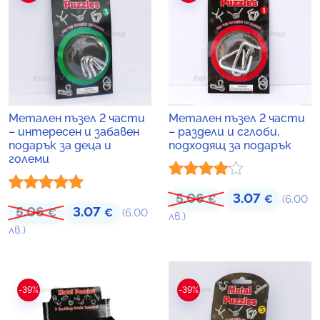
Метален пъзел 2 части
Метален пъзел 2 части
– интересен и забавен
– раздели и сглоби,
подарък за деца и
подходящ за подарък
големи
Оценено
5.06
3.07
Original price was
Текущат
€
€
(6.00
Оценено с
5.06
3.07
Original price was: 5.06 €.
Текущата цена е: 3.07 €.
€
€
(6.00
с
4.00
от
лв.)
5.00
от 5
лв.)
5
-39%
-39%