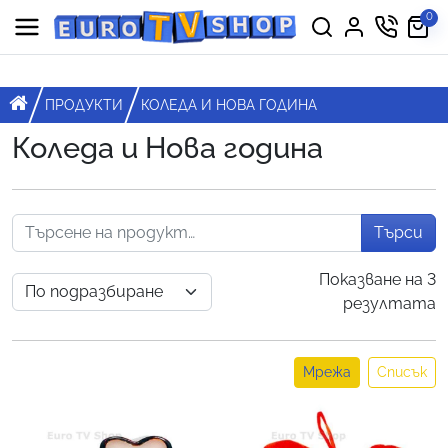
Премини към съдържанието
0
Горна навигация
Главна навигация
НАЧАЛО
ПРОДУКТИ
КОЛЕДА И НОВА ГОДИНА
Коледа и Нова година
Търси
Показване на 3
резултата
Мрежа
Списък