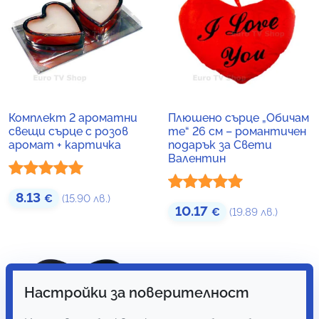
Комплект 2 ароматни
Плюшено сърце „Обичам
свещи сърце с розов
те“ 26 см – романтичен
аромат + картичка
подарък за Свети
Валентин
Оценено с
8.13
€
(15.90 лв.)
Оценено с
10.17
€
(19.89 лв.)
5.00
от 5
5.00
от 5
Настройки за поверителност