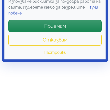
Използваме бисквитки за по-добра работа на
сайта. Изберете какво да разрешите.
Научи
повече
Приемам
Рамка Сърце за 7 снимки
– оригинален подарък за
любим човек
Отказвам
Настройки
Оценено с
15.29
€
(29.90 лв.)
4.89
от 5