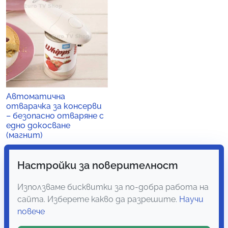
Автоматична
отварачка за консерви
– безопасно отваряне с
едно докосване
(магнит)
Настройки за поверителност
Оценено
15.29
€
(29.90 лв.)
с
4.60
от
Използваме бисквитки за по-добра работа на
сайта. Изберете какво да разрешите.
Научи
5
повече