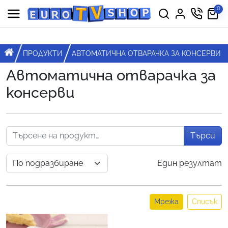
Премини към съдържанието
0
Горна навигация
Главна навигация
НАЧАЛО
ПРОДУКТИ
АВТОМАТИЧНА ОТВАРАЧКА ЗА КОНСЕРВИ
Автоматична отварачка за
консерви
Търси
Един резултат
Мрежа
Списък